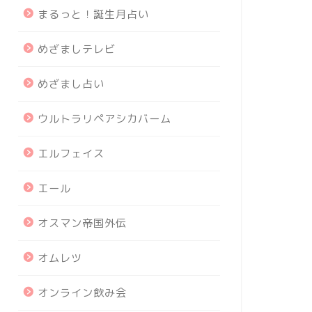
まるっと！誕生月占い
めざましテレビ
めざまし占い
ウルトラリペアシカバーム
エルフェイス
エール
オスマン帝国外伝
オムレツ
オンライン飲み会