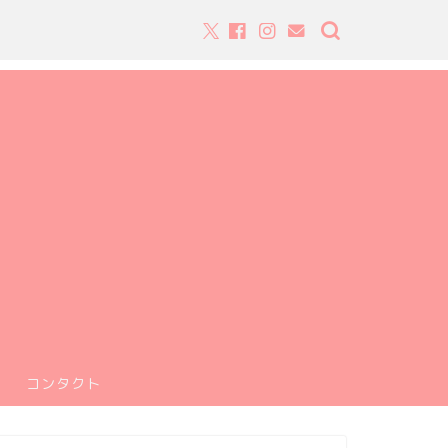
コンタクト