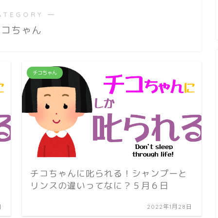
ATEGORY ―
チコちゃん
チコちゃん
チコちゃんに叱られる！シャンプーと
リンスの違いってなに？５月６日
日
2022年1月28日