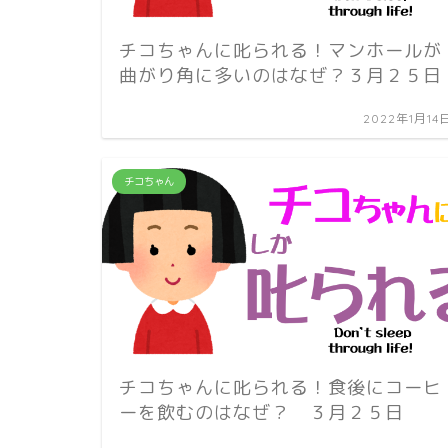
チコちゃんに叱られる！マンホールが
曲がり角に多いのはなぜ？３月２５日
2022年1月14
チコちゃん
チコちゃんに叱られる！食後にコーヒ
ーを飲むのはなぜ？ ３月２５日