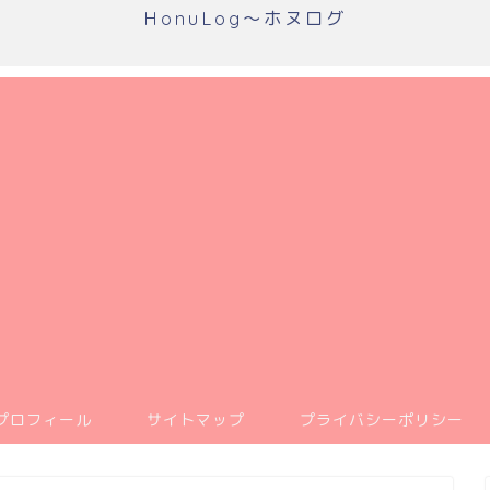
HonuLog～ホヌログ
プロフィール
サイトマップ
プライバシーポリシー