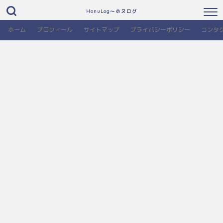
HonuLog～ホヌログ
ホーム
プロフィール
サイトマップ
プライバシーポリシー
コンタ