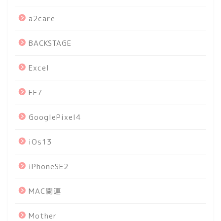
a2care
BACKSTAGE
Excel
FF7
GooglePixel4
iOs13
iPhoneSE2
MAC関連
Mother