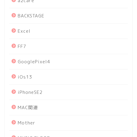
a2care
BACKSTAGE
Excel
FF7
GooglePixel4
iOs13
iPhoneSE2
MAC関連
Mother