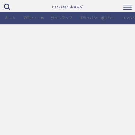
HonuLog～ホヌログ
ホーム
プロフィール
サイトマップ
プライバシーポリシー
コンタ