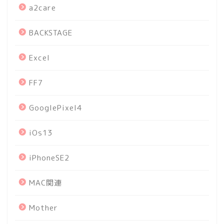
a2care
BACKSTAGE
Excel
FF7
GooglePixel4
iOs13
iPhoneSE2
MAC関連
Mother