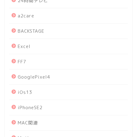
24時間テレビ
a2care
BACKSTAGE
Excel
FF7
GooglePixel4
iOs13
iPhoneSE2
MAC関連