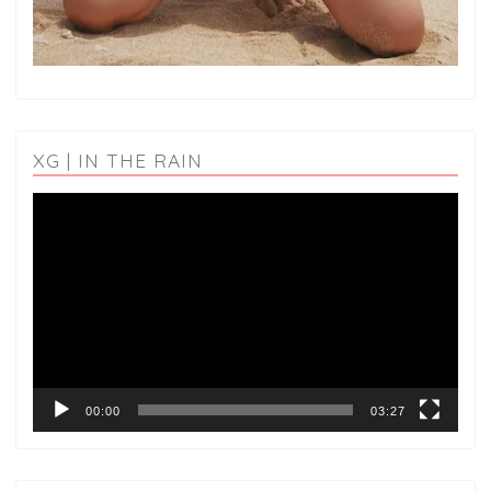
XG | IN THE RAIN
動
画
プ
レ
ー
ヤ
ー
00:00
03:27