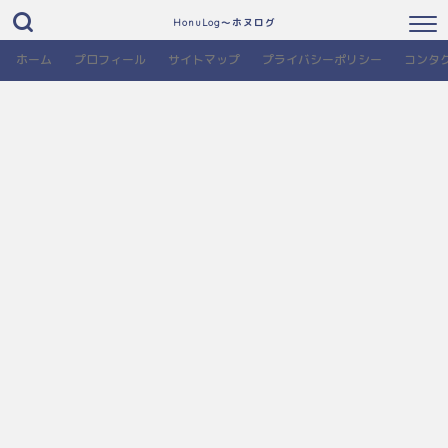
HonuLog～ホヌログ
ホーム
プロフィール
サイトマップ
プライバシーポリシー
コンタ