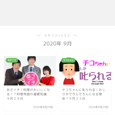
― ARCHIVES ―
2020年 9月
あさイチ
チコちゃん
あさイチ！料理がおいしくな
チコちゃんに叱られる！おし
る！？料理用語の基礎知識
りがでろんでろんになる理
９月２９日
由？９月２５日
2020年9月29日
2020年9月25日