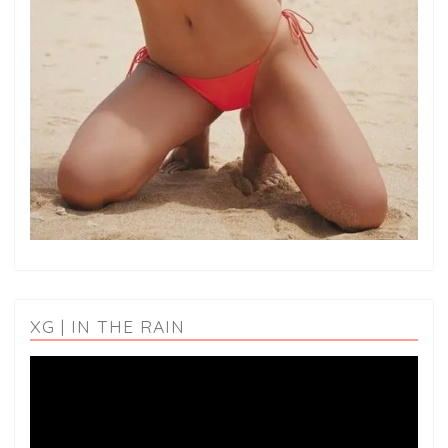
XG | IN THE RAIN
動
画
プ
レ