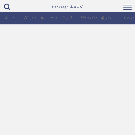
HonuLog～ホヌログ
ホーム
プロフィール
サイトマップ
プライバシーポリシー
コンタ