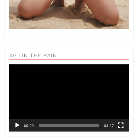
XG | IN THE RAIN
動
画
プ
レ
ー
ヤ
ー
00:00
03:27