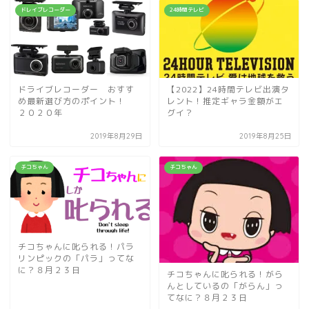
ドレイブレコーダー
24時間テレビ
ドライブレコーダー おすす
【2022】24時間テレビ出演タ
め最新選び方のポイント！
レント！推定ギャラ金額がエ
２０２０年
グイ？
2019年8月29日
2019年8月25日
チコちゃん
チコちゃん
チコちゃんに叱られる！パラ
リンピックの「パラ」ってな
に？８月２３日
チコちゃんに叱られる！がら
んとしているの「がらん」っ
てなに？８月２３日