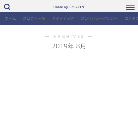
HonuLog～ホヌログ
ホーム
プロフィール
サイトマップ
プライバシーポリシー
コンタ
― ARCHIVES ―
2019年 8月