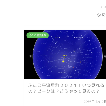
― C
ふ
ふたご座流星群
ふたご座流星群２０２１！いつ見れる
の？ピークは？どうやって見るの？
2019年12月10