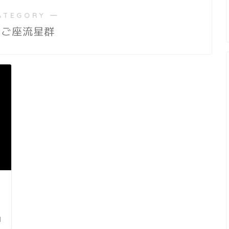
ATEGORY ―
たご座流星群
日