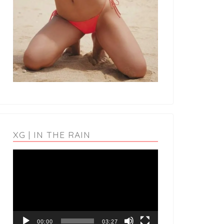
XG | IN THE RAIN
動
画
プ
レ
ー
ヤ
ー
00:00
03:27