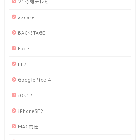
24時間テレビ
a2care
BACKSTAGE
Excel
FF7
GooglePixel4
iOs13
iPhoneSE2
MAC関連