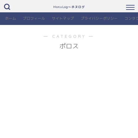
HonuLog～ホヌログ
ホーム
プロフィール
サイトマップ
プライバシーポリシー
コンタ
― CATEGORY ―
ポロス