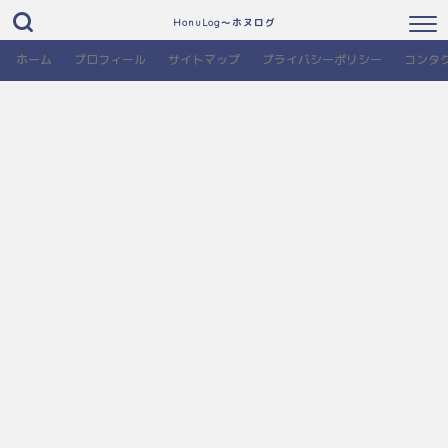
HonuLog～ホヌログ
ホーム
プロフィール
サイトマップ
プライバシーポリシー
コンタ