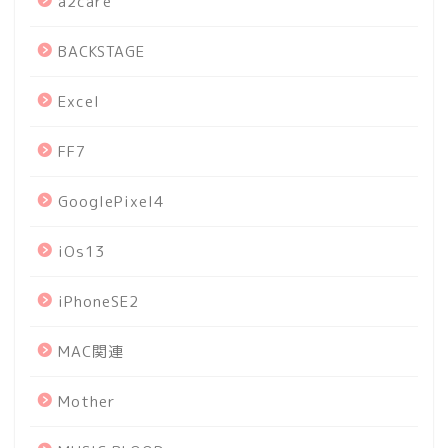
a2care
BACKSTAGE
Excel
FF7
GooglePixel4
iOs13
iPhoneSE2
MAC関連
Mother