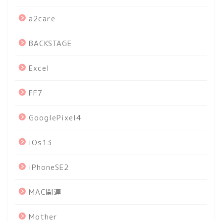
a2care
BACKSTAGE
Excel
FF7
GooglePixel4
iOs13
iPhoneSE2
MAC関連
Mother