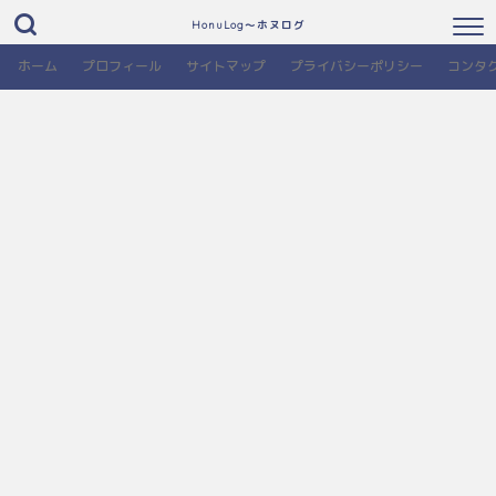
HonuLog～ホヌログ
ホーム
プロフィール
サイトマップ
プライバシーポリシー
コンタ