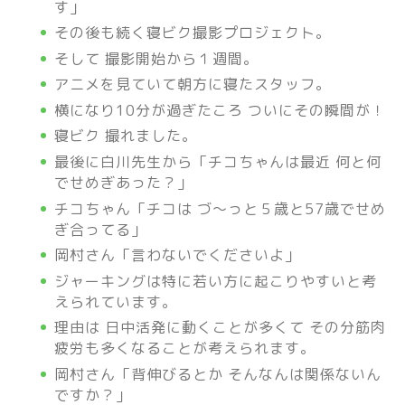
す」
その後も続く寝ビク撮影プロジェクト。
そして 撮影開始から１週間。
アニメを見ていて朝方に寝たスタッフ。
横になり10分が過ぎたころ ついにその瞬間が！
寝ビク 撮れました。
最後に白川先生から「チコちゃんは最近 何と何
でせめぎあった？」
チコちゃん「チコは づ～っと５歳と57歳でせめ
ぎ合ってる」
岡村さん「言わないでくださいよ」
ジャーキングは特に若い方に起こりやすいと考
えられています。
理由は 日中活発に動くことが多くて その分筋肉
疲労も多くなることが考えられます。
岡村さん「背伸びるとか そんなんは関係ないん
ですか？」