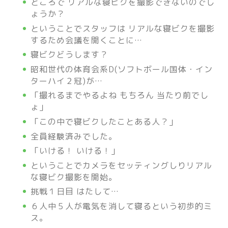
ところで リアルな寝ビクを撮影できないのでし
ょうか？
ということでスタッフは リアルな寝ビクを撮影
するため会議を開くことに…
寝ビクどうします？
昭和世代の体育会系D(ソフトボール国体・イン
ターハイ２冠)が…
「撮れるまでやるよね もちろん 当たり前でし
ょ」
「この中で寝ビクしたことある人？」
全員経験済みでした。
「いける！ いける！」
ということでカメラをセッティングしりリアル
な寝ビク撮影を開始。
挑戦１日目 はたして…
６人中５人が電気を消して寝るという初歩的ミ
ス。