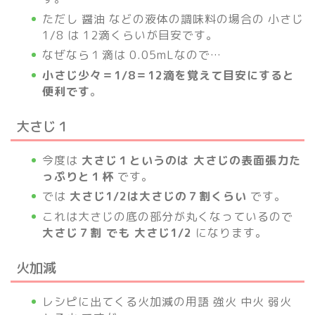
ただし 醤油 などの液体の調味料の場合の 小さじ
1/8 は 12滴くらいが目安です。
なぜなら１滴は 0.05mLなので…
小さじ少々＝1/8＝12滴を覚えて目安にすると
便利です
。
大さじ１
今度は
大さじ１というのは 大さじの表面張力た
っぷりと１杯
です。
では
大さじ1/2は大さじの７割くらい
です。
これは大さじの底の部分が丸くなっているので
大さじ７割 でも 大さじ1/2
になります。
火加減
レシピに出てくる火加減の用語 強火 中火 弱火