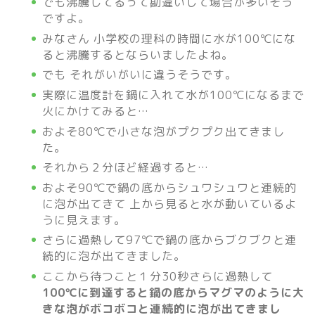
でも沸騰してるって勘違いして場合が多いそう
ですよ。
みなさん 小学校の理科の時間に水が100℃にな
ると沸騰するとならいましたよね。
でも それがいがいに違うそうです。
実際に温度計を鍋に入れて水が100℃になるまで
火にかけてみると…
およそ80℃で小さな泡がプクプク出てきまし
た。
それから２分ほど経過すると…
およそ90℃で鍋の底からシュワシュワと連続的
に泡が出てきて 上から見ると水が動いているよ
うに見えます。
さらに過熱して97℃で鍋の底からブクブクと連
続的に泡が出てきました。
ここから待つこと１分30秒さらに過熱して
100℃に到達すると鍋の底からマグマのように大
きな泡がボコボコと連続的に泡が出てきまし