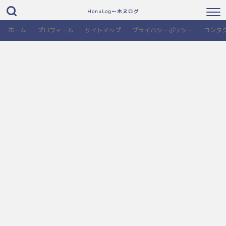
HonuLog～ホヌログ
ホーム
プロフィール
サイトマップ
プライバシーポリシー
コンタ