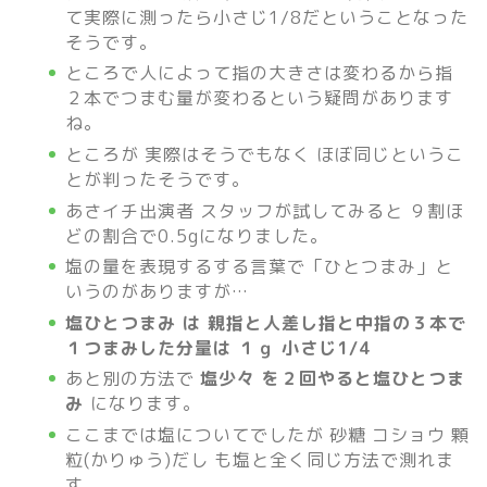
て実際に測ったら小さじ1/8だということなった
そうです。
ところで人によって指の大きさは変わるから指
２本でつまむ量が変わるという疑問があります
ね。
ところが 実際はそうでもなく ほぼ同じというこ
とが判ったそうです。
あさイチ出演者 スタッフが試してみると ９割ほ
どの割合で0.5gになりました。
塩の量を表現するする言葉で「ひとつまみ」と
いうのがありますが…
塩ひとつまみ は 親指と人差し指と中指の３本で
１つまみした分量は １ｇ 小さじ1/4
あと別の方法で
塩少々 を２回やると塩ひとつま
み
になります。
ここまでは塩についてでしたが 砂糖 コショウ 顆
粒(かりゅう)だし も塩と全く同じ方法で測れま
す。