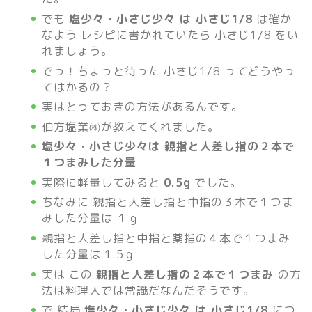
でも
塩少々・小さじ少々 は 小さじ1/8
は確か
なよう レシピに書かれていたら 小さじ1/8 をい
れましょう。
でっ！ちょっと待った 小さじ1/8 ってどうやっ
てはかるの？
実はとっておきの方法があるんです。
伯方塩業㈱が教えてくれました。
塩少々・小さじ少々は 親指と人差し指の２本で
１つまみした分量
実際に軽量してみると
0.5g
でした。
ちなみに 親指と人差し指と中指の３本で１つま
みした分量は １ｇ
親指と人差し指と中指と薬指の４本で１つまみ
した分量は 1.5ｇ
実は この
親指と人差し指の２本で１つまみ
の方
法は料理人では常識だなんだそうです。
で 結局
塩少々・小さじ少々 は 小さじ1/8
につ