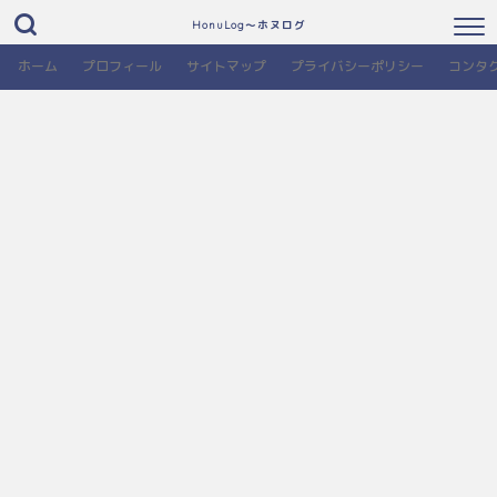
HonuLog～ホヌログ
ホーム
プロフィール
サイトマップ
プライバシーポリシー
コンタ