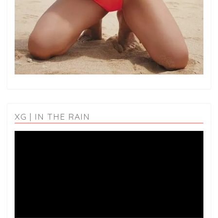
XG | IN THE RAIN
動
画
プ
レ
ー
ヤ
ー