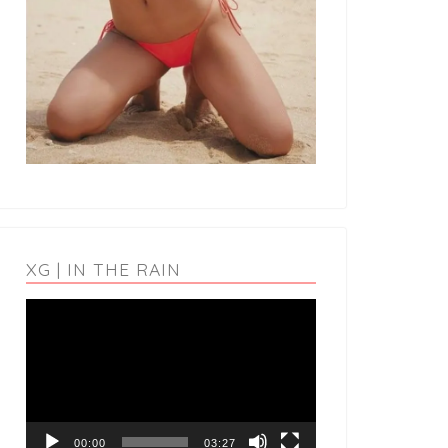
XG | IN THE RAIN
動
画
プ
レ
ー
ヤ
ー
00:00
03:27