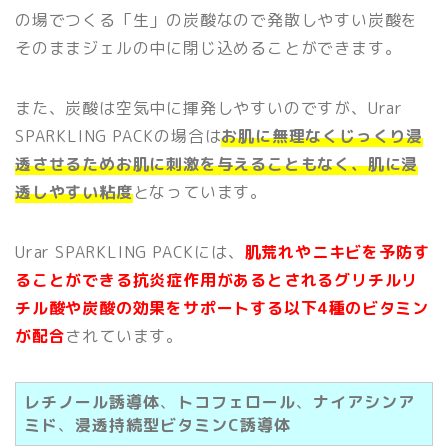
の場でつくる「生」の炭酸なので発散しやすい炭酸を
そのままジェルの中に閉じ込めることができます。
また、炭酸は空気中に揮発しやすいのですが、Urar
SPARKLING PACKの場合は
お肌に無理なくじっくり浸
透させるためお肌に刺激を与えることもなく、肌に浸
透しやすい粘度
となっています。
Urar SPARKLING PACKには、
肌荒れやニキビを予防す
ることができる抗炎症作用があるとされるグリチルリ
チル酸や炭酸の効果をサポートする以下4種のビタミン
が配合
されています。
レチノール誘導体
、
トコフェロール
、
ナイアシンア
ミド
、
浸透持続型ビタミンC誘導体