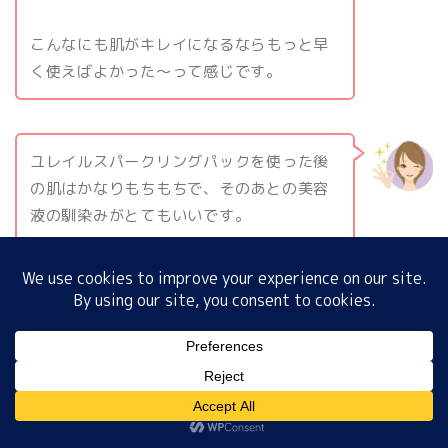
こんなにも肌がキレイになるならもっと早
く使えばよかった〜って感じです。
ホーム
プロフィール
ユレイルスパークリングパックを使った後
の肌はかなりもちもちで、そのあとの美容
サイトマップ
液の馴染みがとてもいいです。
プライバシーポリシー
トーンアップしたし、ユレイルスパークリ
ングパックを使ってから肌の調子が良くな
りました。
MENU
Urar SPARKLING PACKの口コミまと
ホーム
プロフィール
サイトマップ
プライバシーポリシー