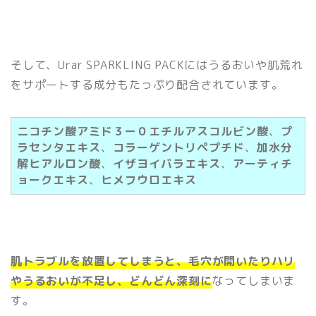
そして、Urar SPARKLING PACKにはうるおいや肌荒れ
をサポートする成分もたっぷり配合されています。
ニコチン酸アミド
３ー０エチルアスコルビン酸
、
プ
ラセンタエキス
、
コラーゲントリペプチド
、
加水分
解ヒアルロン酸
、
イザヨイバラエキス
、
アーティチ
ョークエキス
、
ヒメフウロエキス
肌トラブルを放置してしまうと、毛穴が開いたりハリ
やうるおいが不足し、どんどん深刻に
なってしまいま
す。