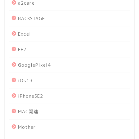
a2care
BACKSTAGE
Excel
FF7
GooglePixel4
iOs13
iPhoneSE2
MAC関連
Mother