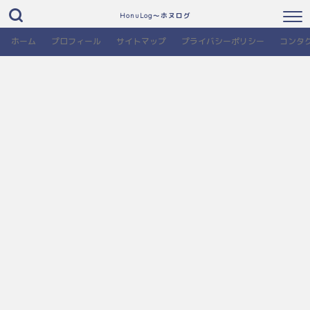
HonuLog～ホヌログ
ホーム
プロフィール
サイトマップ
プライバシーポリシー
コンタ