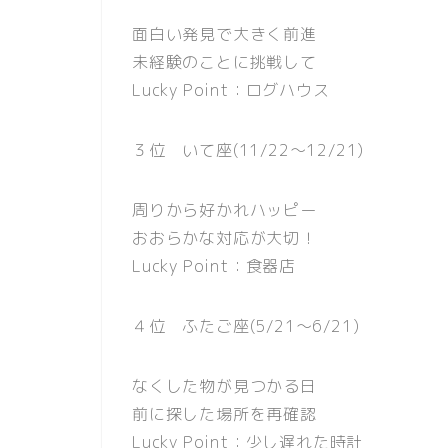
面白い発見で大きく前進
未経験のことに挑戦して
Lucky Point：ログハウス
３位 いて座(11/22〜12/21)
周りから好かれハッピー
おおらかな対応が大切！
Lucky Point：食器店
４位 ふたご座(5/21〜6/21)
なくした物が見つかる日
前に探した場所を再確認
Lucky Point：少し遅れた時計