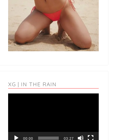
XG | IN THE RAIN
動
画
プ
レ
ー
ヤ
ー
00:00
03:27