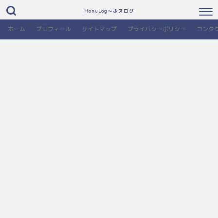
HonuLog～ホヌログ
ホーム
プロフィール
サイトマップ
プライバシーポリシー
コンタ