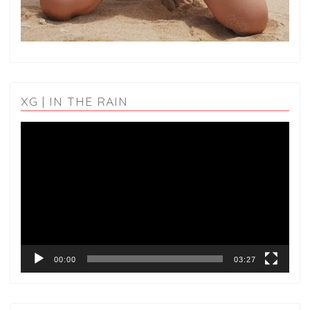
XG | IN THE RAIN
動
画
プ
レ
ー
ヤ
ー
00:00
03:27