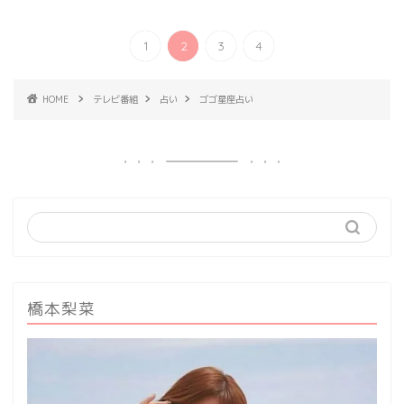
1
2
3
4
HOME
テレビ番組
占い
ゴゴ星座占い
橋本梨菜