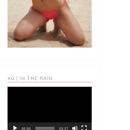
XG | IN THE RAIN
動
画
プ
レ
ー
ヤ
ー
00:00
03:27