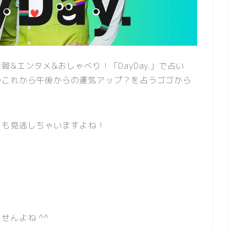
&エンタメ&おしゃべり！「DayDay.」で占い
のこれから午後からの運気アップ？を占うゴゴから
ても見逃しちゃいますよね！
せんよね ^^