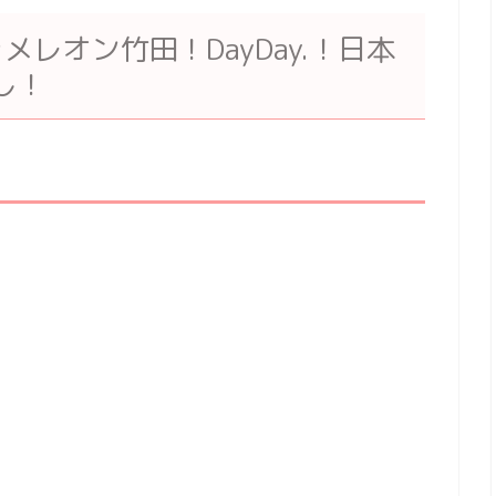
レオン竹田！DayDay.！日本
し！