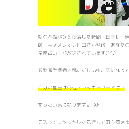
朝の準備がひと段落した時間！日テレ・情報
師・キャメレオン竹田さん監修・あなた
星座占い！が放送されています(^^♪
通勤通学準備で慌ただしい中、気になっ
自分の星座は何位？ラッキーフードは？
すっごい気になりますよね♪
見逃してモヤモヤした気持ちで落ち着きま