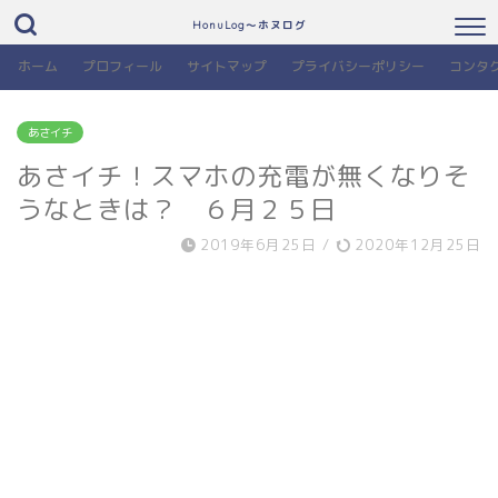
HonuLog～ホヌログ
ホーム
プロフィール
サイトマップ
プライバシーポリシー
コンタ
あさイチ
あさイチ！スマホの充電が無くなりそ
うなときは？ ６月２５日
2019年6月25日
/
2020年12月25日