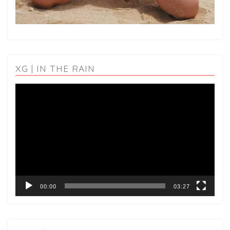
XG | IN THE RAIN
動
画
プ
レ
ー
ヤ
ー
00:00
03:27