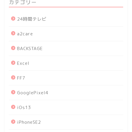
カテゴリー
24時間テレビ
a2care
BACKSTAGE
Excel
FF7
GooglePixel4
iOs13
iPhoneSE2