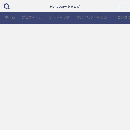
HonuLog～ホヌログ
ホーム
プロフィール
サイトマップ
プライバシーポリシー
コンタ