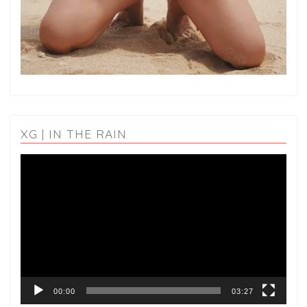
XG | IN THE RAIN
動
画
プ
レ
ー
ヤ
ー
00:00
03:27