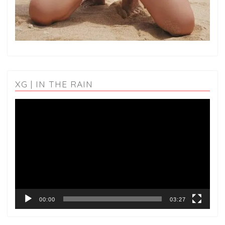
XG | IN THE RAIN
動
画
プ
レ
ー
ヤ
ー
00:00
03:27