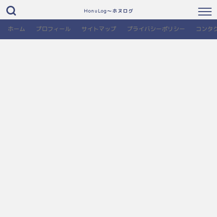
HonuLog～ホヌログ
ホーム
プロフィール
サイトマップ
プライバシーポリシー
コンタ