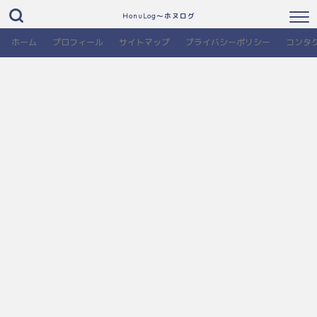
HonuLog～ホヌログ
ホーム
プロフィール
サイトマップ
プライバシーポリシー
コンタ