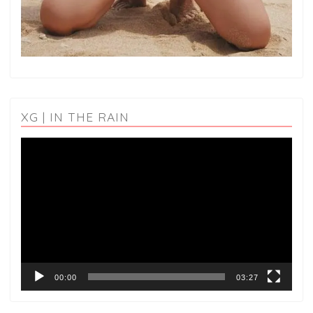
XG | IN THE RAIN
動
画
プ
レ
ー
ヤ
ー
00:00
03:27