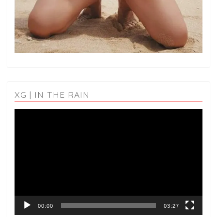
XG | IN THE RAIN
動
画
プ
レ
ー
ヤ
ー
00:00
03:27