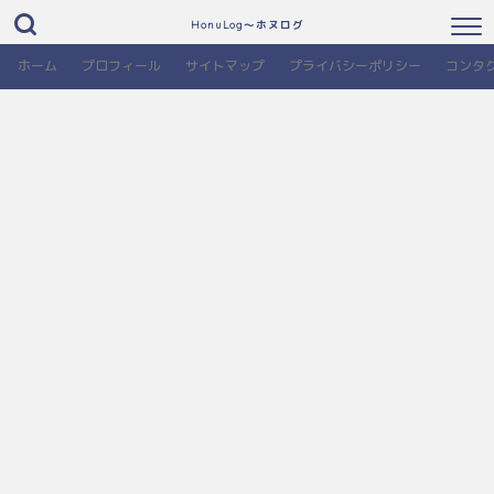
HonuLog～ホヌログ
ホーム
プロフィール
サイトマップ
プライバシーポリシー
コンタ