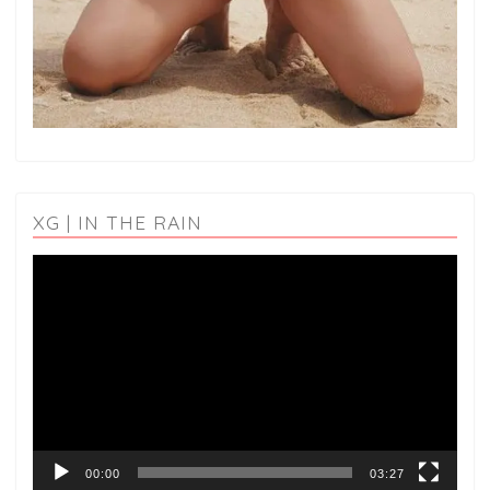
XG | IN THE RAIN
動
画
プ
レ
ー
ヤ
ー
00:00
03:27