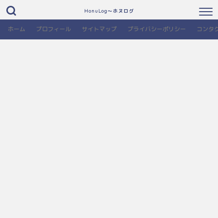
HonuLog～ホヌログ
ホーム
プロフィール
サイトマップ
プライバシーポリシー
コンタ