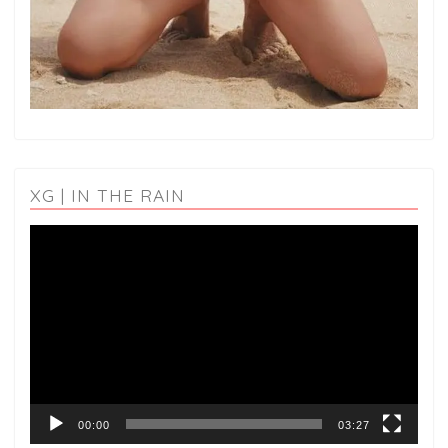
XG | IN THE RAIN
動
画
プ
レ
ー
ヤ
ー
00:00
03:27