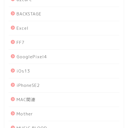
BACKSTAGE
Excel
FF7
GooglePixel4
iOs13
iPhoneSE2
MAC関連
Mother