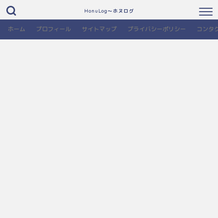
HonuLog～ホヌログ
ホーム
プロフィール
サイトマップ
プライバシーポリシー
コンタ