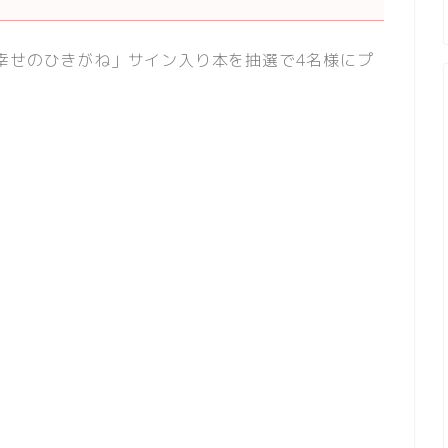
幸せのひきがね」サイン入り本
を抽選で4名様にプ