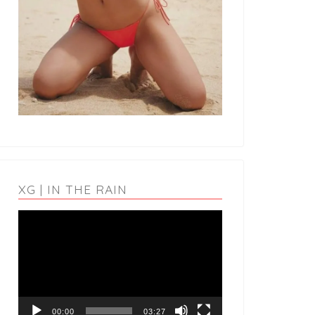
XG | IN THE RAIN
動
画
プ
レ
ー
ヤ
ー
00:00
03:27