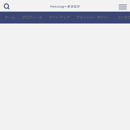
HonuLog～ホヌログ
ホーム
プロフィール
サイトマップ
プライバシーポリシー
コンタ