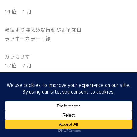
11位 １月
ホーム
強気より控えめな行動が正解な日
ラッキーカラー：緑
プロフィール
ガッカリす
サイトマップ
12位 ７月
プライバシーポリシー
ワガママは控えめに…
小さな幸せをひろい集めてよう
ラッキーカラー：青
MENU
12月17日
ホーム
プロフィール
サイトマップ
プライバシーポリシー