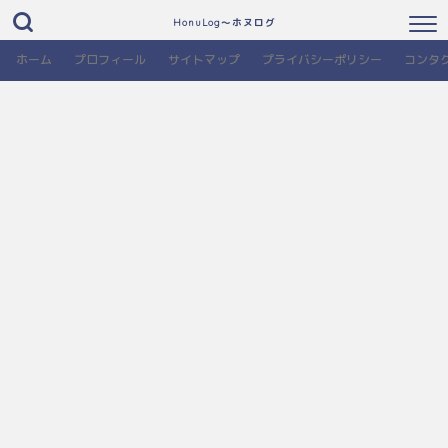
HonuLog～ホヌログ
ホーム
プロフィール
サイトマップ
プライバシーポリシー
コンタ