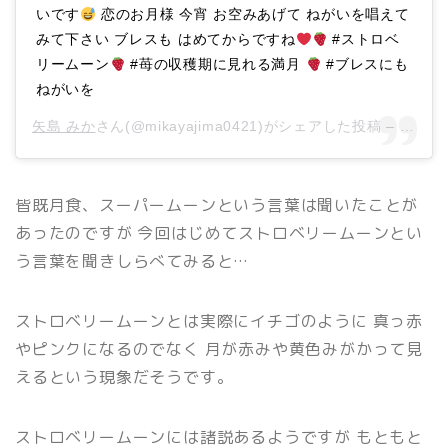
いです
恋のお月様 今宵 お空みあげて ねがいを唱えて
みて下さい ブレスも はめてからですね
#ストロベ
リームーン
#苺の収穫期に見れる満月
#ブレスにも
ねがいを
矢島 みか
さん(@mikayajima0421)がシェアした投稿 –
2018
皆既月食、スーパームーンという言葉は聞いたことが
あったのですが 今回はじめてストロベリームーンとい
う言葉を聞きしらべてみると…
ストロベリームーンとは実際にイチゴのように 真っ赤
やピンクになるのでなく 月が赤みや黄色みがかって見
えるという現象だそうです。
ストロベリームーンには諸説あるようですが もともと