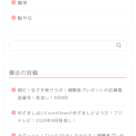
雑学
鮎やな
最近の投稿
朝だ！生です旅サラダ！視聴者プレゼントの応募電
話番号！見逃し！8月8日
めざまし占いCountDown♪めざましどようび！フジ
テレビ！2026年8月見逃し！
ラヴィット！ロック2026！カラビナ！視聴者プレセ