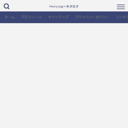
HonuLog～ホヌログ
ホーム
プロフィール
サイトマップ
プライバシーポリシー
コンタ