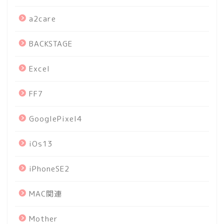
a2care
BACKSTAGE
Excel
FF7
GooglePixel4
iOs13
iPhoneSE2
MAC関連
Mother