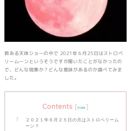
数ある天体ショーの中で 2021年６月25日はストロベ
リームーンというそうですが聞いたことがなかったの
で、どんな現象か？どんな意味があるのか調べてみま
した。
Contents
[
]
hide
２０２１年６月２５日の月はストロベリーム
ーン？