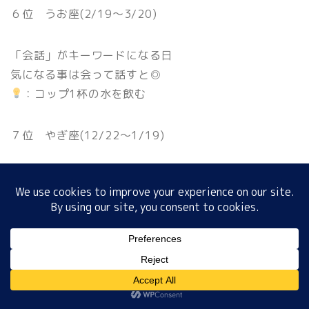
６位 うお座(2/19〜3/20)
「会話」がキーワードになる日
ホーム
気になる事は会って話すと◎
：コップ1杯の水を飲む
プロフィール
サイトマップ
７位 やぎ座(12/22〜1/19)
プライバシーポリシー
ポジティブ思考で過ごせるよ
活動範囲を広げてみては？
：寄付につながる商品を買う
MENU
８位 てんびん座(9/23〜10/23)
ちょっとひと休みが必要な時
ホーム
プロフィール
サイトマップ
プライバシーポリシー