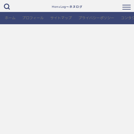
HonuLog～ホヌログ
ホーム
プロフィール
サイトマップ
プライバシーポリシー
コンタ