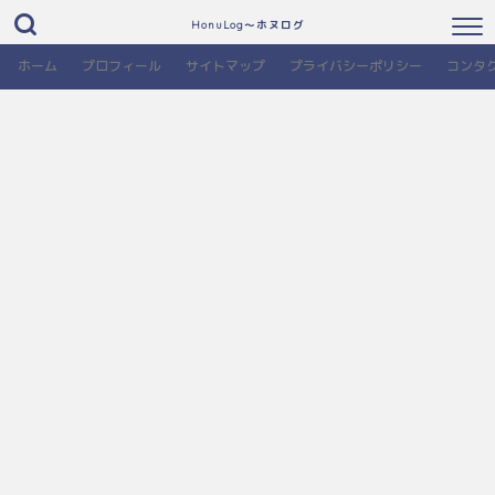
HonuLog～ホヌログ
ホーム
プロフィール
サイトマップ
プライバシーポリシー
コンタ