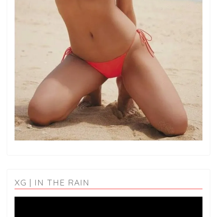
XG | IN THE RAIN
動
画