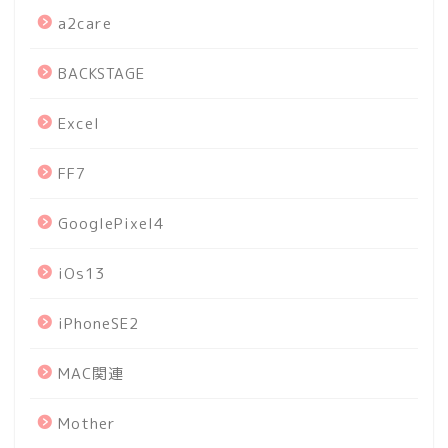
a2care
BACKSTAGE
Excel
FF7
GooglePixel4
iOs13
iPhoneSE2
MAC関連
Mother