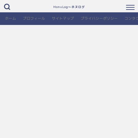
HonuLog～ホヌログ
ホーム
プロフィール
サイトマップ
プライバシーポリシー
コンタ