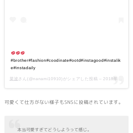
#brother#fashion#coodinate#ootd#instagood#instalik
e#instadaily
菜波
さん(@nanami10910)がシェアした投稿 –
2018年11月月11日午前5時10分PST
可愛くて仕方がない様子もSNSに投稿されています。
本当可愛すぎてどうしようって感じ。