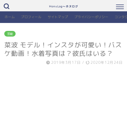
HonuLog～ホヌログ
ホーム
プロフィール
サイトマップ
プライバシーポリシー
コンタ
芸能
菜波 モデル！インスタが可愛い！バス
ケ動画！水着写真は？彼氏はいる？
2019年3月17日
/
2020年12月24日