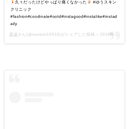
久々だったけどやっぱり痛くなかった
#ゆうスキン
クリニック
#fashion#coodinate#ootd#instagood#instalike#instad
aily
菜波
さん(@nanami10910)がシェアした投稿 –
2019年 3月月3日午後10時00分PST