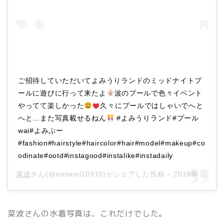
ご招待していただいてよみうりランドのミッドナイトプ
ールに遊びに行って来たよ
波のプールで色々イベント
やってて楽しかった
久々にプールではしゃいでへと
へと…また写真載せるねん
#よみうりランド#プール
wai#よみぷー
#fashion#hairstyle#haircolor#hair#model#makeup#co
odinate#ootd#instagood#instalike#instadaily
菜波
さん(@nanami10910)がシェアした投稿 –
2018年 8月月14日午前7時04分PDT
菜波さんの水着写真は、これだけでした。