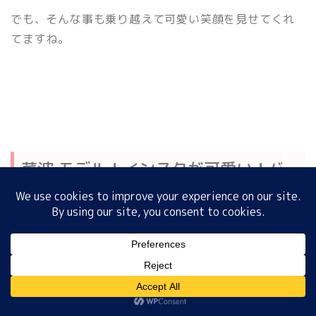
でも、そんな事も乗り越えて可愛い笑顔を見せてくれ
てますね。
ホーム
プロフィール
サイトマップ
菜波 モデル！インスタが可愛い！バ
プライバシーポリシー
スケ動画！水着写真は？彼氏はい
る？ まとめ
今回は、菜波モデル！インスタが可愛い！バスケ動
MENU
画！水着写真は？彼氏はいる？
について情報発信させていただきました。
ホーム
プロフィール
サイトマップ
プライバシーポリシー