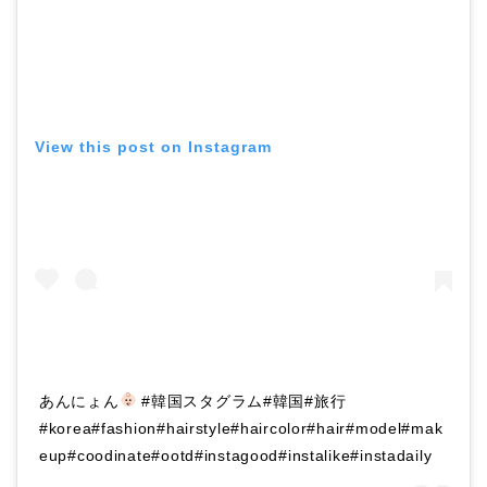
View this post on Instagram
あんにょん
#韓国スタグラム#韓国#旅行
#korea#fashion#hairstyle#haircolor#hair#model#mak
eup#coodinate#ootd#instagood#instalike#instadaily