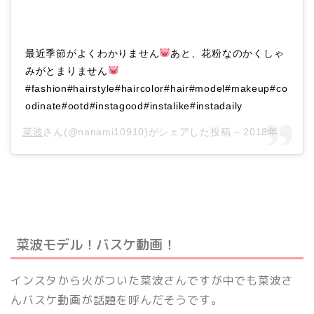
最近季節がよくわかりません
あと、花粉なのかくしゃ
みがとまりません
#fashion#hairstyle#haircolor#hair#model#makeup#co
odinate#ootd#instagood#instalike#instadaily
菜波
さん(@nanami10910)がシェアした投稿 –
2018年10月月3日午前6時19分PDT
菜波モデル！バスケ動画！
インスタから火がついた菜波さんですが中でも菜波さ
んバスケ動画が話題を呼んだそうです。