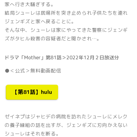
家へ行き大騒ぎする。
結局シューレは居場所を突き止められ子供たちを連れ
ジェンギズと家へ戻ることに。
そんな中、シューレは家にやってきた警察にジェンギ
ズがタヒル殺害の容疑者だと聞かされ…。
ドラマ「Mother」第81話＞2022年12月２日放送分
●＜公式＞無料動画配信
【第81話】hulu
ゼイネプはジャヒデの病院を訪れたシューレにメレク
の養子縁組の話を出すが、ジェンギズに刃向かえない
シューレはそれを断る。