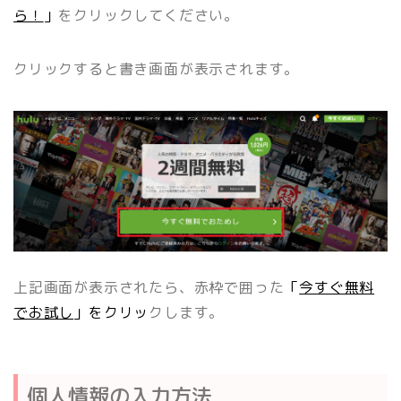
ら！
」
をクリックしてください。
クリックすると書き画面が表示されます。
上記画面が表示されたら、赤枠で囲った
「
今すぐ無料
でお試し
」をクリッ
クします。
個人情報の入力方法