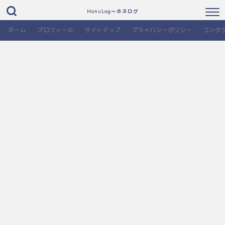
HonuLog～ホヌログ
ホーム
プロフィール
サイトマップ
プライバシーポリシー
コンタ