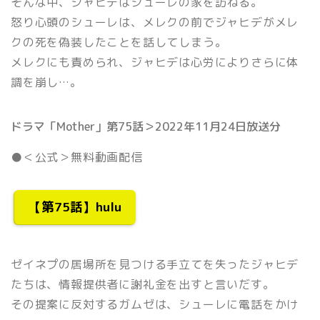
そんな中、ジャヒデはシューレの家を訪ねる。
怒り心頭のシューレは、メレクの前でジャヒデがメレ
クの死を偽装したことを話してしまう。
メレクにも責められ、ジャヒデは心労によりさらに体
調を崩し…。
ドラマ「Mother」第75話＞2022年11月24日放送分
●＜公式＞無料動画配信
【第75話】hulu
ゼイネプの居場所を見つける手立てを失ったジャヒデ
たちは、情報提供者に謝礼金を出すと言いだす。
その提案に反対するガムゼは、シューレに電話をかけ