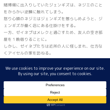
賭博場に出入りしていたジェンギズは、ネジミのこと
をからかい逆鱗に触れてしまう。
怒り心頭のネジミはジェンギズを懲らしめようと、ジ
ホーム
ェンギズが働く店にある仕掛けをする。
一方、ゼイネプはメレクと過ごすため、友人の空き部
プロフィール
屋を１晩借りることに。
しかし、ゼイネプたちは近所の人に怪しまれ、仕方な
サイトマップ
くアイセルの家を訪ねる。
プライバシーポリシー
ドラマ「Mother」第69話＞2022年11月16日放送分
●＜公式＞無料動画配信
MENU
【第69話】hulu
ホーム
プロフィール
サイトマップ
プライバシーポリシー