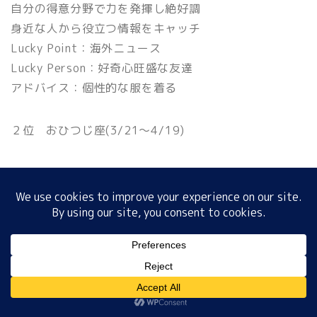
自分の得意分野で力を発揮し絶好調
身近な人から役立つ情報をキャッチ
Lucky Point：海外ニュース
ホーム
Lucky Person：好奇心旺盛な友達
アドバイス：個性的な服を着る
プロフィール
２位 おひつじ座(3/21〜4/19)
サイトマップ
まとめ役として大活躍
プライバシーポリシー
難しい交渉にもトライ
Lucky Point：ワイヤレスイヤホン
３位 ふたご座(5/21〜6/21)
MENU
気になる人と親密度ＵＰ
ホーム
プロフィール
サイトマップ
プライバシーポリシー