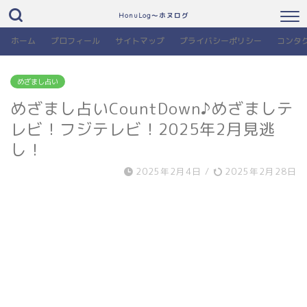
HonuLog～ホヌログ
ホーム
プロフィール
サイトマップ
プライバシーポリシー
コンタ
めざまし占い
めざまし占いCountDown♪めざましテ
レビ！フジテレビ！2025年2月見逃
し！
2025年2月4日
/
2025年2月28日