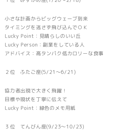
１位 みずがめ座(1/20〜2/18)
小さな計画からビッグウェーブ到来
タイミングを逃さず飛び込んでＯＫ
Lucky Point：見晴らしのいい丘
Lucky Person：副業をしている人
アドバイス：高タンパク低カロリーな食事
２位 ふたご座(5/21〜6/21)
協力者出現で大きく飛躍！
目標や現状を丁寧に伝えて
Lucky Point：緑色のメモ用紙
３位 てんびん座(9/23〜10/23)