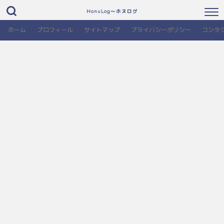
HonuLog～ホヌログ
ホーム
プロフィール
サイトマップ
プライバシーポリシー
コンタ