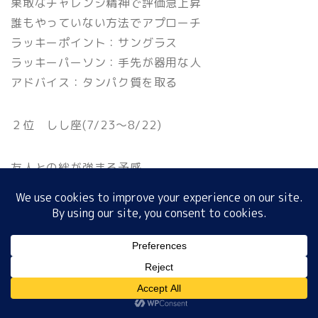
果敢なチャレンジ精神で評価急上昇
誰もやっていない方法でアプローチ
ラッキーポイント：サングラス
ホーム
ラッキーパーソン：手先が器用な人
アドバイス：タンパク質を取る
プロフィール
２位 しし座(7/23〜8/22)
サイトマップ
友人との絆が強まる予感
プライバシーポリシー
相手の長所は言葉にして
ラッキーポイント：懐かしいおやつ
３位 ふたご座(5/21〜6/21)
MENU
好みの商品との出会いが
ホーム
プロフィール
サイトマップ
プライバシーポリシー
直観を信じ衝動買いＯＫ