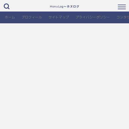
HonuLog～ホヌログ
ホーム
プロフィール
サイトマップ
プライバシーポリシー
コンタ