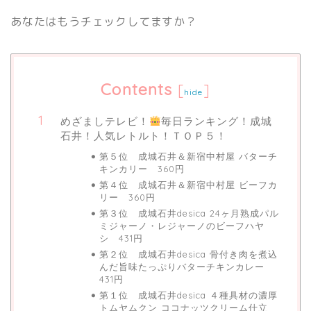
あなたはもうチェックしてますか？
Contents
[
]
hide
めざましテレビ！
毎日ランキング！成城
石井！人気レトルト！ＴＯＰ５！
第５位 成城石井＆新宿中村屋 バターチ
キンカリー 360円
第４位 成城石井＆新宿中村屋 ビーフカ
リー 360円
第３位 成城石井desica 24ヶ月熟成パル
ミジャーノ・レジャーノのビーフハヤ
シ 431円
第２位 成城石井desica 骨付き肉を煮込
んだ旨味たっぷりバターチキンカレー
431円
第１位 成城石井desica ４種具材の濃厚
トムヤムクン ココナッツクリーム仕立