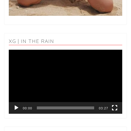
XG | IN THE RAIN
動
画
プ
レ
ー
ヤ
ー
00:00
03:27