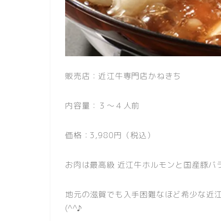
販売店：近江牛専門店かねきち
内容量：３～４人前
価格：3,980円（税込）
お肉は最高級 近江牛ホルモンと国産豚バ
地元の滋賀でも入手困難なほど希少な近
(^^♪