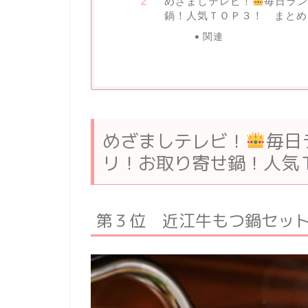
めざましテレビ！
毎日ラ
鍋！人気ＴＯＰ３！ まとめ
関連
めざましテレビ！
毎日
リ！お取り寄せ鍋！人気
第３位 近江牛もつ鍋セッ