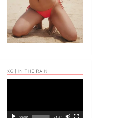
XG | IN THE RAIN
動
画
プ
レ
ー
ヤ
ー
00:00
03:27