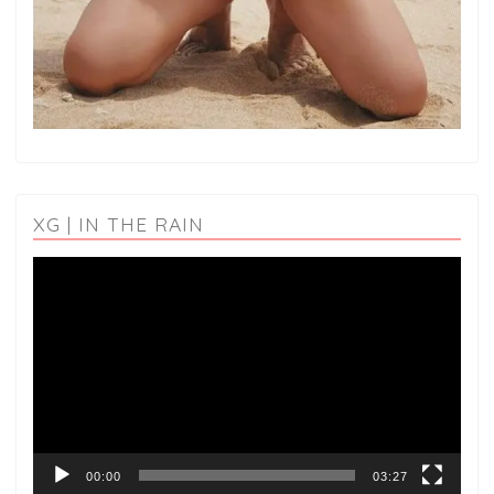
XG | IN THE RAIN
動
画
プ
レ
ー
ヤ
ー
00:00
03:27