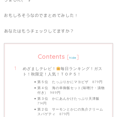
おもしろそうなのでまとめてみした！
あなたはもうチェックしてますか？
Contents
[
]
hide
めざましテレビ！
毎日ランキング！ガス
ト！秋限定！人気！ＴＯＰ５！
第５位 たっぷりかにマヨピザ 879円
第４位 海の幸御飯セット(味噌汁・漬物
付き) 989円
第３位 かにあんかけたっぷり天津飯
714円
第２位 サーモンとかにの魚介クリーム
スパゲティ 879円