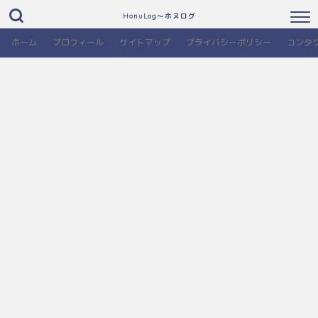
HonuLog～ホヌログ
ホーム
プロフィール
サイトマップ
プライバシーポリシー
コンタ