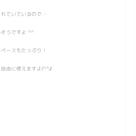
られていているので…
そうですよ ^^
スペースもたっぷり！
由に使えますよ(^^♪