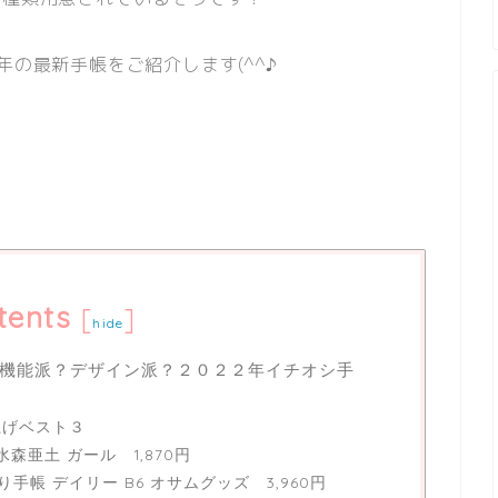
年の最新手帳をご紹介します(^^♪
tents
[
]
hide
機能派？デザイン派？２０２２年イチオシ手
上げベスト３
水森亜土 ガール 1,870円
まり手帳 デイリー B6 オサムグッズ 3,960円