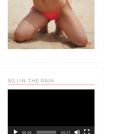
XG | IN THE RAIN
動
画
プ
レ
ー
ヤ
ー
00:00
03:27