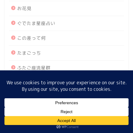
お花見
ぐでたま星座占い
ホーム
この差って何
プロフィール
たまごっち
サイトマップ
ふたご座流星群
プライバシーポリシー
まるっと！誕生月占い
めざましテレビ
MENU
めざまし占い
ウルトラリペアシカバーム
ホーム
プロフィール
サイトマップ
プライバシーポリシー