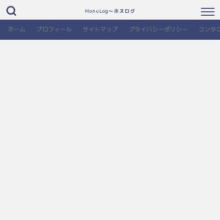
HonuLog～ホヌログ
ホーム
プロフィール
サイトマップ
プライバシーポリシー
コンタ