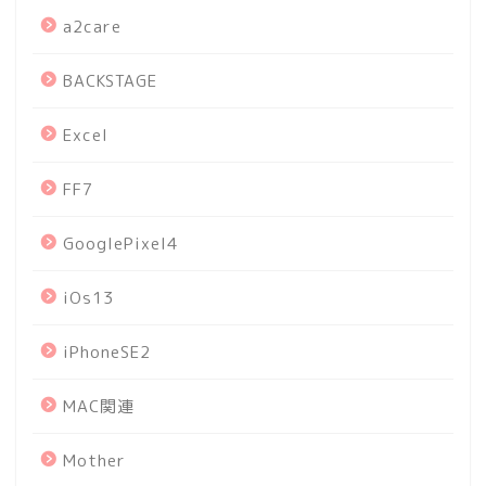
a2care
BACKSTAGE
Excel
FF7
GooglePixel4
iOs13
iPhoneSE2
MAC関連
Mother