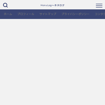
HonuLog～ホヌログ
ホーム
プロフィール
サイトマップ
プライバシーポリシー
コンタ