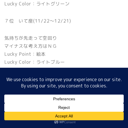
Lucky Color：ライトグリーン
７位 いて座(11/22〜12/21)
ホーム
気持ちが先走って空回り
プロフィール
マイナスな考え方はＮＧ
Lucky Point：絵本
サイトマップ
Lucky Color：ライトブルー
プライバシーポリシー
８位 おひつじ座(3/21〜4/19)
判断をミスして損しそう
デメリットも必ず確認を
MENU
Lucky Point：お弁当
Lucky Color：レッド
ホーム
プロフィール
サイトマップ
プライバシーポリシー