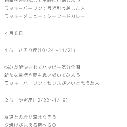
物事を客観視して冷静に行動しよう
ラッキーパーソン：最近引っ越した人
ラッキーメニュー：シーフードカレー
４月８日
１位 さそり座(10/24〜11/21)
悩みが解決されてハッピー気分全開
新たな目標や夢を思い描いてみよう
ラッキーパーソン：センスがいいと思う友人
２位 やぎ座(12/22〜1/19)
友達との絆が深まりそう
夕焼けが見える所へＧＯ