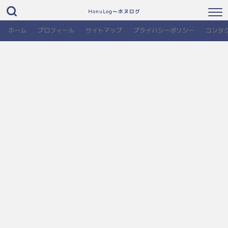
HonuLog～ホヌログ
ホーム
プロフィール
サイトマップ
プライバシーポリシー
コンタ