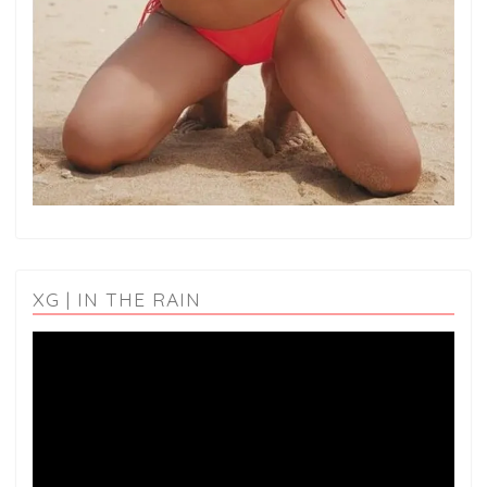
XG | IN THE RAIN
動
画
プ
レ
ー
ヤ
ー