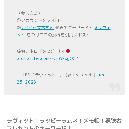
〈参加方法〉
①アカウントをフォロー
②
#ビビる大木さん
発表のキーワードと
#ラヴィ
ット
をつけてこの投稿を引用リポスト
締切は本日【6/23】まで
pic.twitter.com/zzpWKxgQ67
— TBS『ラヴィット！』 (@tbs_loveit)
June
23, 2026
ラヴィット！ラッピーラムネ！メモ帳！視聴者
プレセントのキーワード！