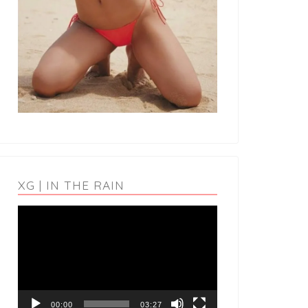
XG | IN THE RAIN
動
画
プ
レ
ー
ヤ
ー
00:00
03:27