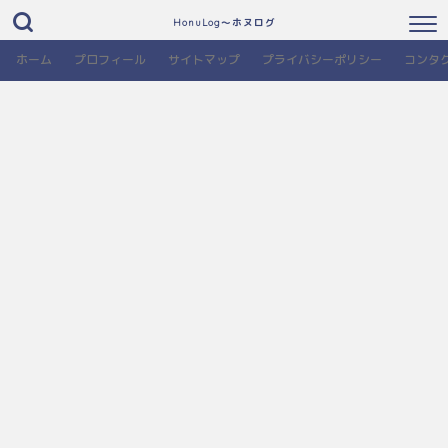
HonuLog～ホヌログ
ホーム
プロフィール
サイトマップ
プライバシーポリシー
コンタ