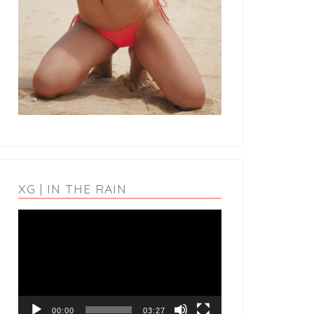
XG | IN THE RAIN
動
画
プ
レ
ー
ヤ
ー
00:00
03:27