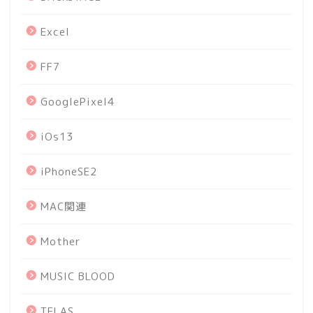
Excel
FF7
GooglePixel4
iOs13
iPhoneSE2
MAC関連
Mother
MUSIC BLOOD
TELAS