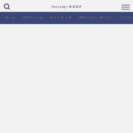
HonuLog～ホヌログ
ホーム
プロフィール
サイトマップ
プライバシーポリシー
コンタ