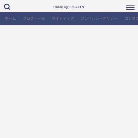
HonuLog～ホヌログ
ホーム
プロフィール
サイトマップ
プライバシーポリシー
コンタ